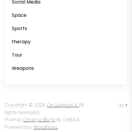
Social Media
Space
Sports
therapy
Tour
Weapons
Copyright © 2026
On Support It.
All
Up
↑
rights reserved.
Theme:
Omega Blogs
By
OMEGA
Powered by
WordPress.