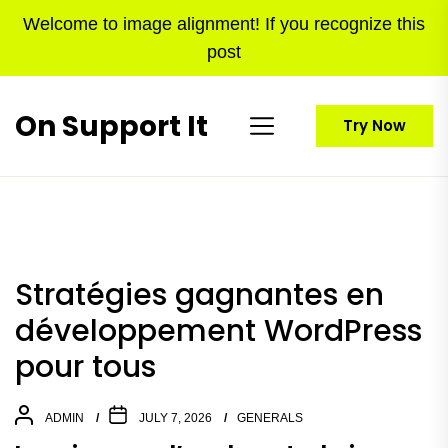
Skip
Welcome to image alignment! If you recognize this
to
post
the
content
On Support It
Try Now
Stratégies gagnantes en
développement WordPress
pour tous
ADMIN
JULY 7, 2026
GENERALS