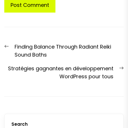
Post
Previous
Finding Balance Through Radiant Reiki
navigation
post:
Sound Baths
N
Stratégies gagnantes en développement
p
WordPress pour tous
Search