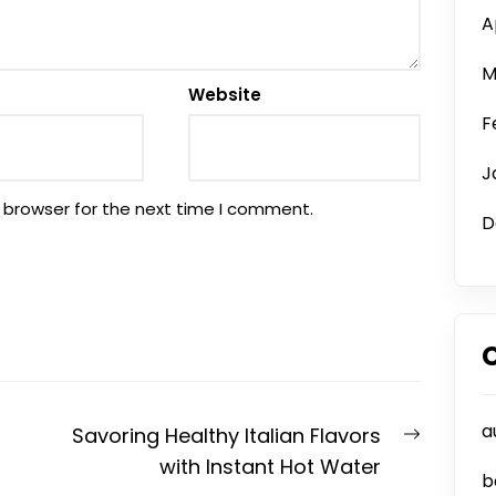
A
M
Website
F
J
 browser for the next time I comment.
D
a
Next
Savoring Healthy Italian Flavors
post:
with Instant Hot Water
b