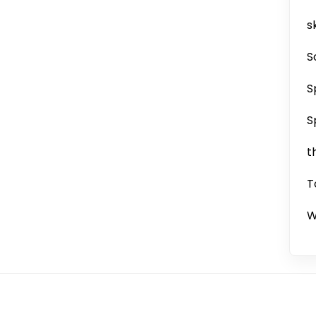
sk
S
S
S
t
T
W