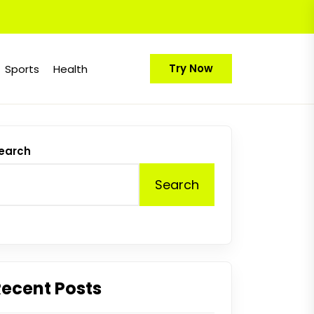
Try Now
Sports
Health
earch
Search
Recent Posts