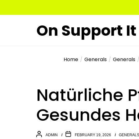
Skip
to
the
On Support It
content
Home
Generals
Generals
Natürliche P
Gesundes H
ADMIN
FEBRUARY 19, 2026
GENERAL