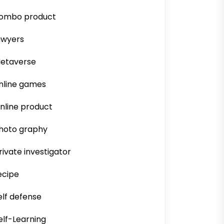
ombo product
awyers
etaverse
nline games
nline product
hoto graphy
rivate investigator
ecipe
elf defense
elf-Learning