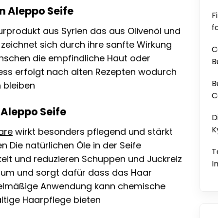
n Aleppo Seife
F
f
aturprodukt aus Syrien das aus Olivenöl und
e zeichnet sich durch ihre sanfte Wirkung
C
enschen die empfindliche Haut oder
B
ess erfolgt nach alten Rezepten wodurch
B
n bleiben
C
 Aleppo Seife
D
K
are
wirkt besonders pflegend und stärkt
n Die natürlichen Öle in der Seife
T
keit und reduzieren Schuppen und Juckreiz
I
tum und sorgt dafür dass das Haar
egelmäßige Anwendung kann chemische
tige Haarpflege bieten