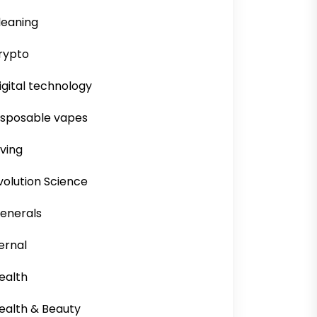
leaning
rypto
igital technology
isposable vapes
iving
volution Science
enerals
ernal
ealth
ealth & Beauty