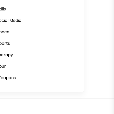
ills
ocial Media
pace
ports
herapy
our
eapons