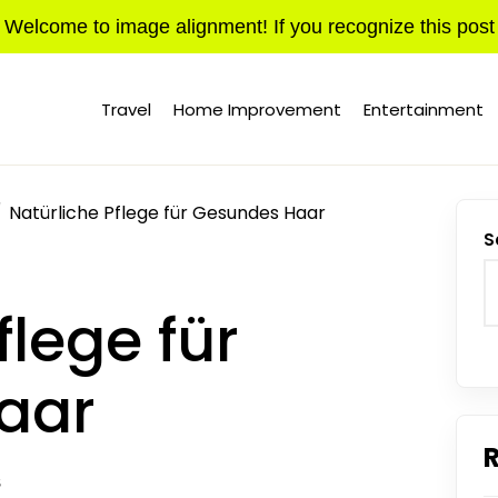
Welcome to image alignment! If you recognize this post
Travel
Home Improvement
Entertainment
Natürliche Pflege für Gesundes Haar
S
flege für
aar
S