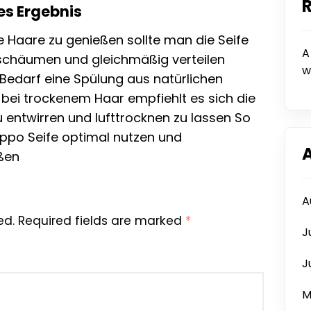
s Ergebnis
e Haare zu genießen sollte man die Seife
A
fschäumen und gleichmäßig verteilen
w
Bedarf eine Spülung aus natürlichen
bei trockenem Haar empfiehlt es sich die
 entwirren und lufttrocknen zu lassen So
eppo Seife optimal nutzen und
ßen
A
ed.
Required fields are marked
*
J
J
M