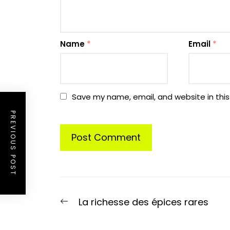
Name
*
Email
*
Save my name, email, and website in this
PREVIOUS POST
Post
Previous
La richesse des épices rares
navigation
post: