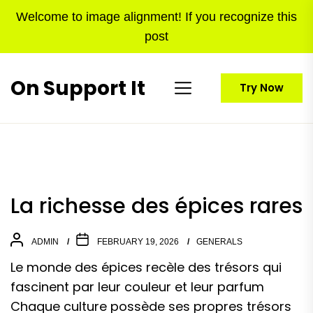
Skip
Welcome to image alignment! If you recognize this
to
post
the
content
On Support It
Try Now
La richesse des épices rares
ADMIN
FEBRUARY 19, 2026
GENERALS
Le monde des épices recèle des trésors qui
fascinent par leur couleur et leur parfum
Chaque culture possède ses propres trésors