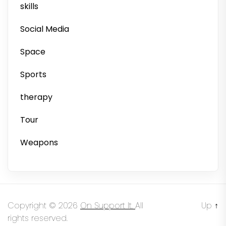
skills
Social Media
Space
Sports
therapy
Tour
Weapons
Copyright © 2026
On Support It.
All
Up
↑
rights reserved.