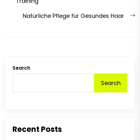
post:
Training
N
Natürliche Pflege für Gesundes Haar
p
Search
Search
Recent Posts