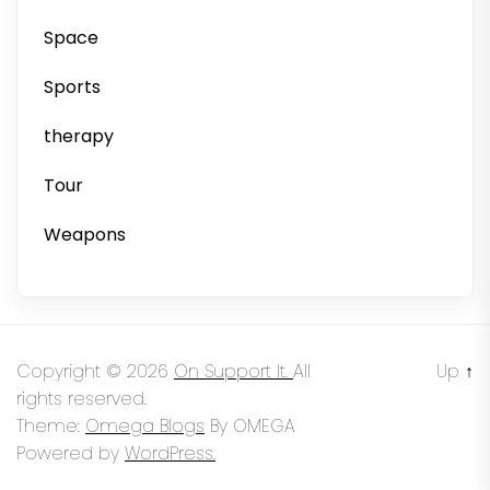
Space
Sports
therapy
Tour
Weapons
Copyright © 2026
On Support It.
All
Up
↑
rights reserved.
Theme:
Omega Blogs
By
OMEGA
Powered by
WordPress.