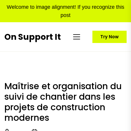
Skip
Welcome to image alignment! If you recognize this
to
post
the
content
On Support It
Try Now
Maîtrise et organisation du
suivi de chantier dans les
projets de construction
modernes