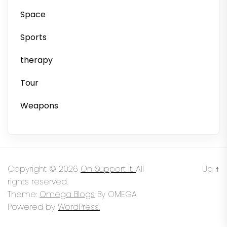
Space
Sports
therapy
Tour
Weapons
Copyright © 2026
On Support It.
All
Up
↑
rights reserved.
Theme:
Omega Blogs
By
OMEGA
Powered by
WordPress.