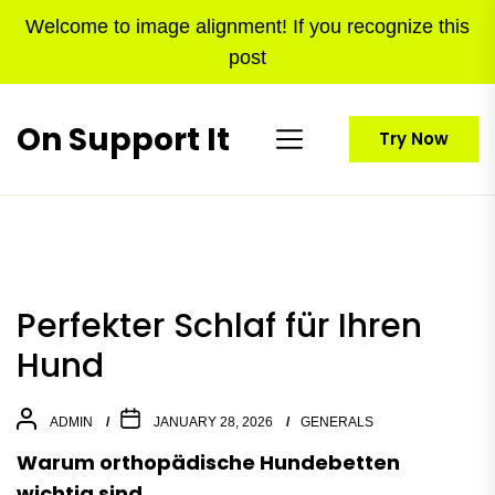
Skip
Welcome to image alignment! If you recognize this
to
post
the
content
On Support It
Try Now
Perfekter Schlaf für Ihren
Hund
ADMIN
JANUARY 28, 2026
GENERALS
Warum orthopädische Hundebetten
wichtig sind