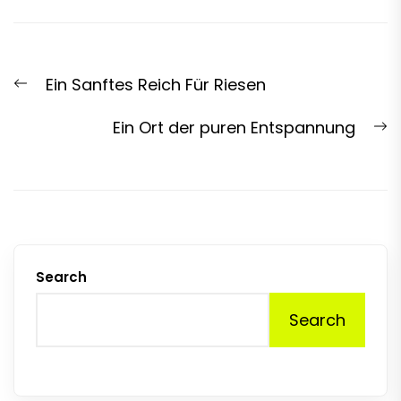
Post
Previous
Ein Sanftes Reich Für Riesen
navigation
post:
N
Ein Ort der puren Entspannung
p
Search
Search