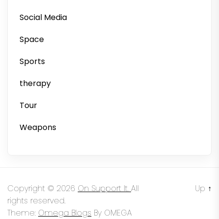
Social Media
Space
Sports
therapy
Tour
Weapons
Copyright © 2026
On Support It.
All
Up
↑
rights reserved.
Theme:
Omega Blogs
By
OMEGA