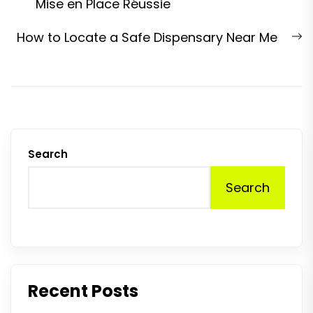
Mise en Place Réussie
N
How to Locate a Safe Dispensary Near Me
p
Search
Search
Recent Posts