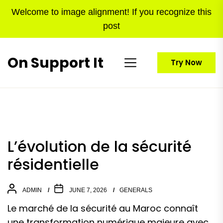
Skip
Welcome to image alignment! If you recognize this
to
post
the
content
On Support It
Try Now
L’évolution de la sécurité
résidentielle
ADMIN
JUNE 7, 2026
GENERALS
Le marché de la sécurité au Maroc connaît
une transformation numérique majeure avec