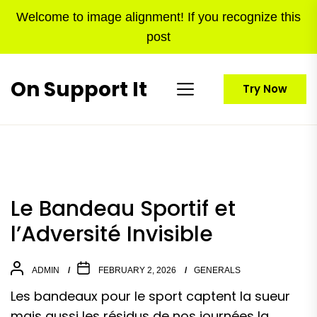
Skip
Welcome to image alignment! If you recognize this
to
post
the
content
On Support It
Try Now
Le Bandeau Sportif et
l’Adversité Invisible
ADMIN
FEBRUARY 2, 2026
GENERALS
Les bandeaux pour le sport captent la sueur
mais aussi les résidus de nos journées la