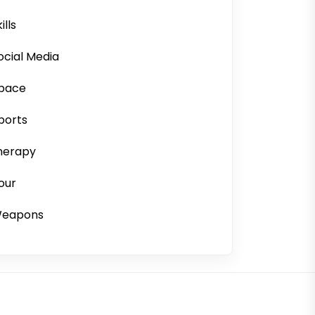
ills
ocial Media
pace
ports
herapy
our
eapons