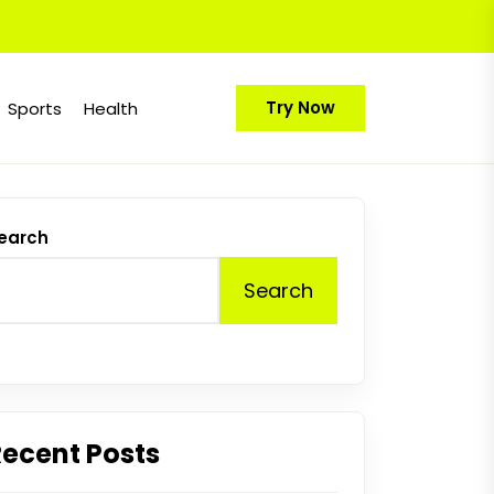
Try Now
Sports
Health
earch
Search
Recent Posts