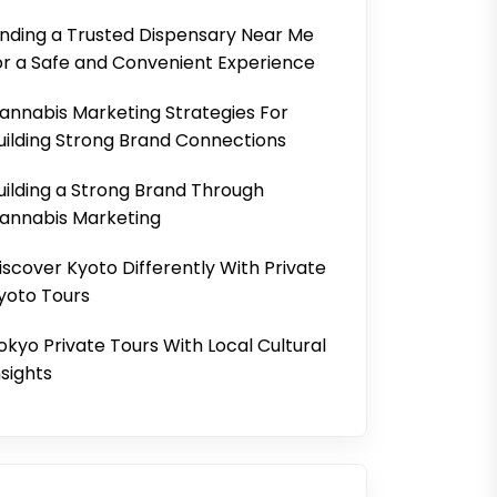
inding a Trusted Dispensary Near Me
or a Safe and Convenient Experience
annabis Marketing Strategies For
uilding Strong Brand Connections
uilding a Strong Brand Through
annabis Marketing
iscover Kyoto Differently With Private
yoto Tours
okyo Private Tours With Local Cultural
nsights