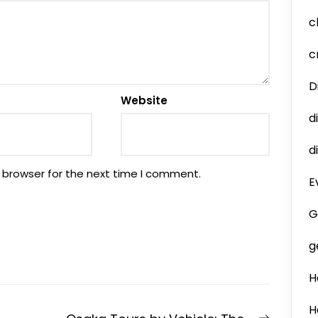
c
c
D
Website
d
d
 browser for the next time I comment.
E
G
g
H
H