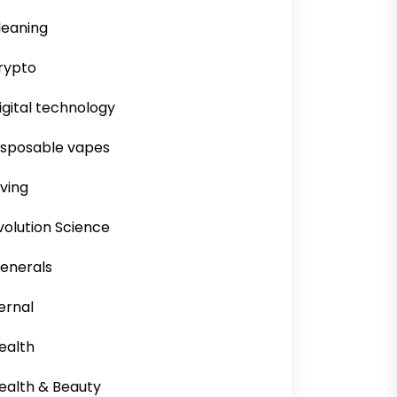
leaning
rypto
igital technology
isposable vapes
iving
volution Science
enerals
ernal
ealth
ealth & Beauty