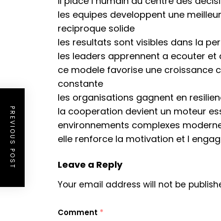
il place l humain au centre des decis
les equipes developpent une meille
reciproque solide
les resultats sont visibles dans la pe
les leaders apprennent a ecouter et
ce modele favorise une croissance co
constante
les organisations gagnent en resilien
la cooperation devient un moteur es
PREVIOUS POST
environnements complexes modern
elle renforce la motivation et l eng
Leave a Reply
Your email address will not be publish
Comment
*