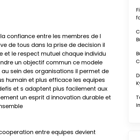
F
f
C
r la confiance entre les membres de l
B
ive de tous dans la prise de decision il
et le respect mutuel chaque individu
B
C
indre un objectif commun ce modele
 au sein des organisations il permet de
D
us humain et plus efficace les equipes
K
defis et s adaptent plus facilement aux
ment un esprit d innovation durable et
T
I
ensemble
cooperation entre equipes devient