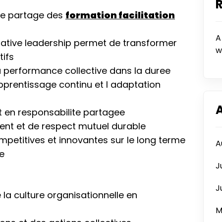
t le partage des
formation facilitation
A
ative leadership permet de transformer
w
tifs
la performance collective dans la duree
prentissage continu et l adaptation
 en responsabilite partagee
ent et de respect mutuel durable
mpetitives et innovantes sur le long terme
A
ne
J
J
 la culture organisationnelle en
M