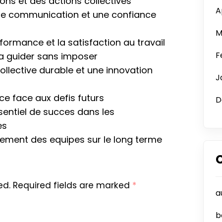
ions et des actions collectives
A
ure communication et une confiance
M
rformance et la satisfaction au travail
F
 a guider sans imposer
llective durable et une innovation
J
ce face aux defis futurs
D
sentiel de succes dans les
es
agement des equipes sur le long terme
ed.
Required fields are marked
*
a
b