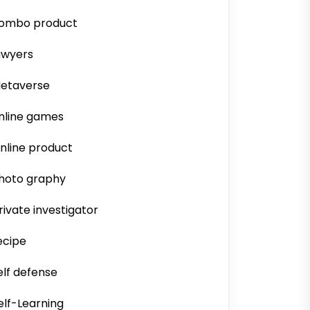
ombo product
awyers
etaverse
nline games
nline product
hoto graphy
rivate investigator
ecipe
elf defense
elf-Learning