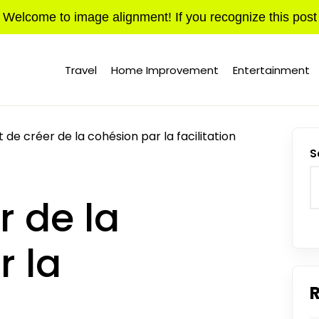
Welcome to image alignment! If you recognize this post
Travel
Home Improvement
Entertainment
t de créer de la cohésion par la facilitation
S
r de la
r la