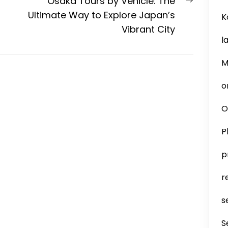
Next
Osaka Tours by Vehicle: The
post:
Ultimate Way to Explore Japan’s
K
Vibrant City
l
M
o
O
P
p
r
s
S