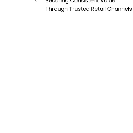
Post
Previous
Securing Consistent Value
navigation
post:
Through Trusted Retail Channels