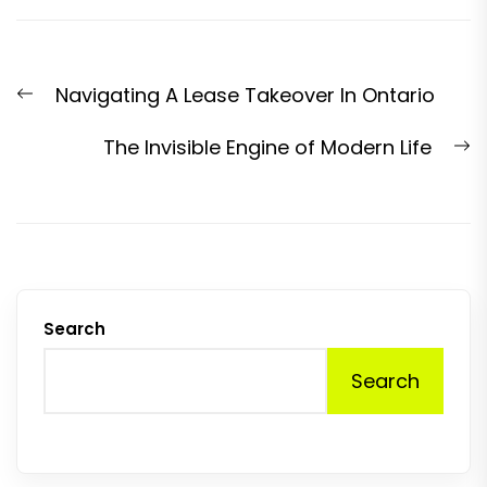
Post
Previous
Navigating A Lease Takeover In Ontario
navigation
post:
N
The Invisible Engine of Modern Life
p
Search
Search