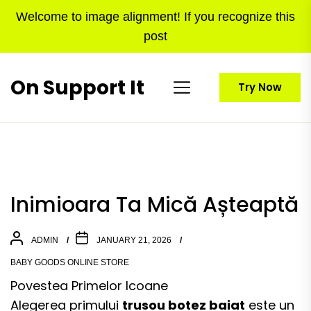
Skip
Welcome to image alignment! If you recognize this
to
post
the
content
On Support It
Try Now
Inimioara Ta Mică Așteaptă
ADMIN
JANUARY 21, 2026
BABY GOODS ONLINE STORE
Povestea Primelor Icoane
Alegerea primului
trusou botez baiat
este un