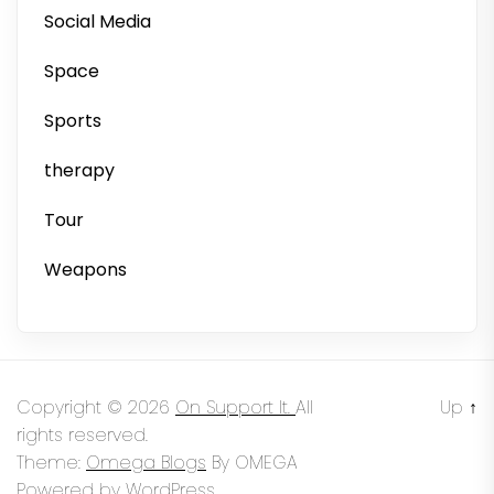
Social Media
Space
Sports
therapy
Tour
Weapons
Copyright © 2026
On Support It.
All
Up
↑
rights reserved.
Theme:
Omega Blogs
By
OMEGA
Powered by
WordPress.