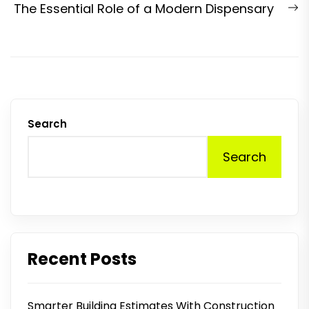
N
The Essential Role of a Modern Dispensary
p
Search
Search
Recent Posts
Smarter Building Estimates With Construction