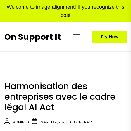
Skip
Welcome to image alignment! If you recognize this
to
post
the
content
On Support It
Try Now
Harmonisation des
entreprises avec le cadre
légal AI Act
ADMIN
MARCH 9, 2026
GENERALS