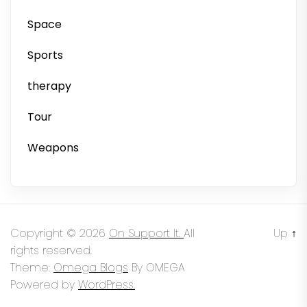
Space
Sports
therapy
Tour
Weapons
Copyright © 2026
On Support It.
All
Up
↑
rights reserved.
Theme:
Omega Blogs
By
OMEGA
Powered by
WordPress.