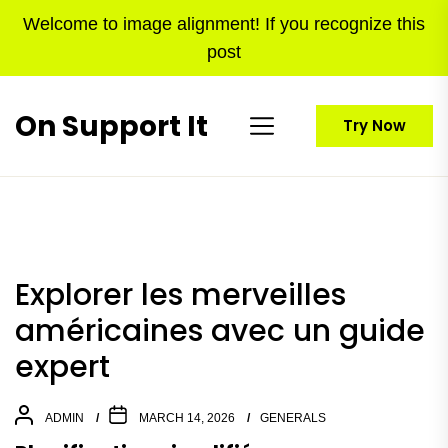
Skip
Welcome to image alignment! If you recognize this
to
post
the
content
On Support It
Try Now
Explorer les merveilles
américaines avec un guide
expert
ADMIN
MARCH 14, 2026
GENERALS