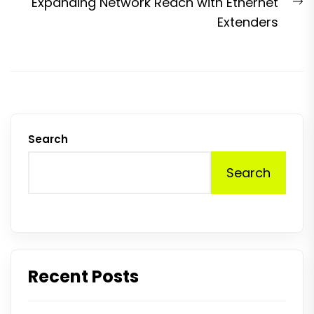
N
Expanding Network Reach with Ethernet
p
Extenders
Search
Search
Recent Posts