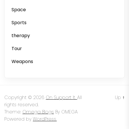
Space
Sports
therapy
Tour
Weapons
Copyright © 2026
On Support It.
All
Up
↑
rights reserved.
Theme:
Omega Blogs
By
OMEGA
Powered by
WordPress.