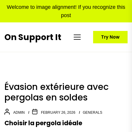
Skip
Welcome to image alignment! If you recognize this
to
post
the
content
On Support It
Try Now
Évasion extérieure avec
pergolas en soldes
ADMIN
FEBRUARY 26, 2026
GENERALS
Choisir la pergola idéale