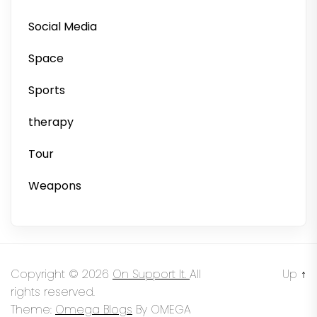
Social Media
Space
Sports
therapy
Tour
Weapons
Copyright © 2026
On Support It.
All
Up
↑
rights reserved.
Theme:
Omega Blogs
By
OMEGA