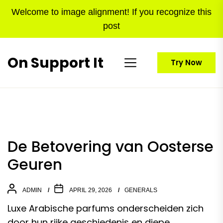
Skip
Welcome to image alignment! If you recognize this
to
post
the
content
On Support It
Try Now
De Betovering van Oosterse
Geuren
ADMIN
APRIL 29, 2026
GENERALS
Luxe Arabische parfums onderscheiden zich
door hun rijke geschiedenis en diepe