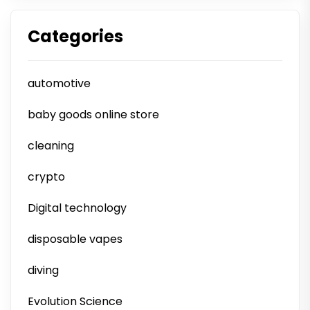
Categories
automotive
baby goods online store
cleaning
crypto
Digital technology
disposable vapes
diving
Evolution Science