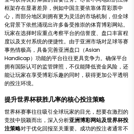
框架存在显著差异，例如中国主要依靠体育彩票中
心，而部分地区则拥有更为灵活的市场机制，但全球
化背景下依然涌现出许多备受推崇的体育博彩网站。
玩家在选择时应重点考察平台的信誉度、盘口丰富程
度以及支付系统的便捷性。由于亚洲市场对足球等赛
事热情极高，具备完善亚洲盘口（Asian
Handicap）功能的平台往往更具竞争力。确保平台
拥有国际认可的监管牌照，不仅能降低资金风险，还
能让玩家在享受博彩乐趣的同时，获得更加公平透明
的投注环境。
提升世界杯获胜几率的核心投注策略
世界杯赛事往往吸引全球玩家的目光，想要在激烈的
竞技中脱颖而出，深入分析
亚洲博彩网站及世界杯投
注策略
对于优化回报至关重要。成功的投注者通常不