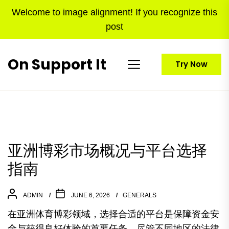
Skip
Welcome to image alignment! If you recognize this
to
post
the
content
On Support It
Try Now
亚洲博彩市场概况与平台选择
指南
ADMIN
JUNE 6, 2026
GENERALS
在亚洲体育博彩领域，选择合适的平台是保障资金安
全与获得良好体验的首要任务。尽管不同地区的法律