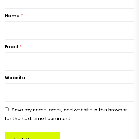
Name
*
Email
*
Website
Save my name, email, and website in this browser
for the next time I comment.