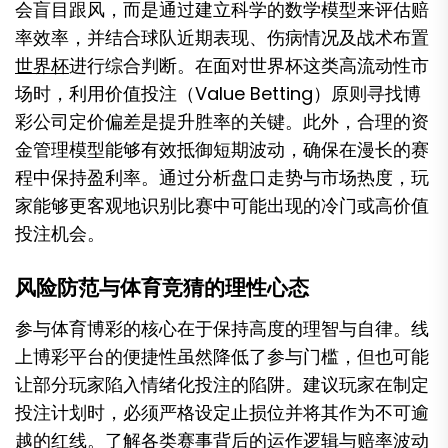
会盲目跟风，而是通过建立科学的数学模型来评估赔
率效率，并结合球队近期表现、伤病情况及战术布置
世界杯
进行综合判断。在面对世界杯这类高流动性市
场时，利用价值投注（Value Betting）原则寻找博
彩公司定价偏差是提升胜率的关键。此外，合理的资
金管理模型能够有效抵御短期波动，确保在漫长的赛
程中保持盈利率。通过分析盘口走势与市场热度，玩
家能够更客观地识别比赛中可能出现的冷门或高价值
投注机会。
风险防范与体育竞猜的理性心态
参与体育博彩的核心在于保持高度的理智与自律。线
上博彩平台的便捷性虽然降低了参与门槛，但也可能
让部分玩家陷入情绪化投注的陷阱。建议玩家在制定
投注计划时，必须严格设定止损位并将其作为不可逾
越的红线。了解各类赛事背后的运作逻辑与赔率波动