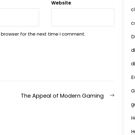
Website
c
c
 browser for the next time I comment.
D
d
d
E
G
Next
The Appeal of Modern Gaming
post:
g
H
H