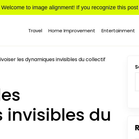
Welcome to image alignment! If you recognize this post
Travel
Home Improvement
Entertainment
voiser les dynamiques invisibles du collectif
S
les
invisibles du