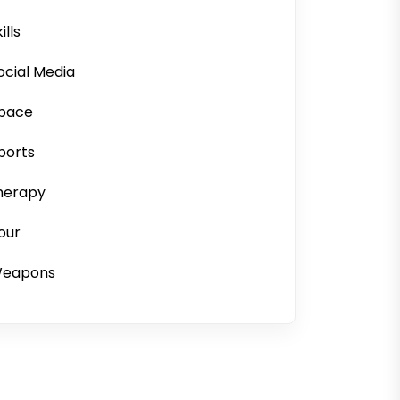
ills
ocial Media
pace
ports
herapy
our
eapons