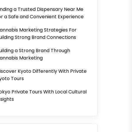
inding a Trusted Dispensary Near Me
or a Safe and Convenient Experience
annabis Marketing Strategies For
uilding Strong Brand Connections
uilding a Strong Brand Through
annabis Marketing
iscover Kyoto Differently With Private
yoto Tours
okyo Private Tours With Local Cultural
nsights