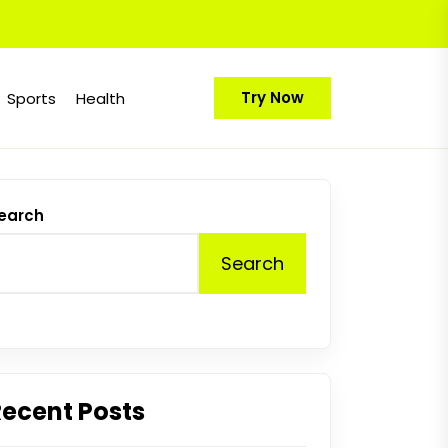
Try Now
Sports
Health
earch
Search
Recent Posts