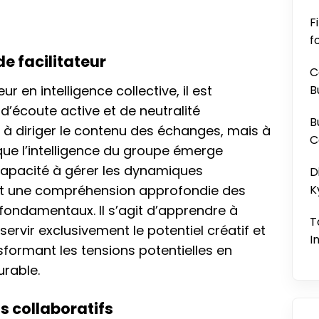
F
f
e facilitateur
C
r en intelligence collective, il est
B
d’écoute active et de neutralité
B
s à diriger le contenu des échanges, mais à
C
que l’intelligence du groupe émerge
 capacité à gérer les dynamiques
D
f et une compréhension approfondie des
K
 fondamentaux. Il s’agit d’apprendre à
T
rvir exclusivement le potentiel créatif et
I
sformant les tensions potentielles en
urable.
s collaboratifs