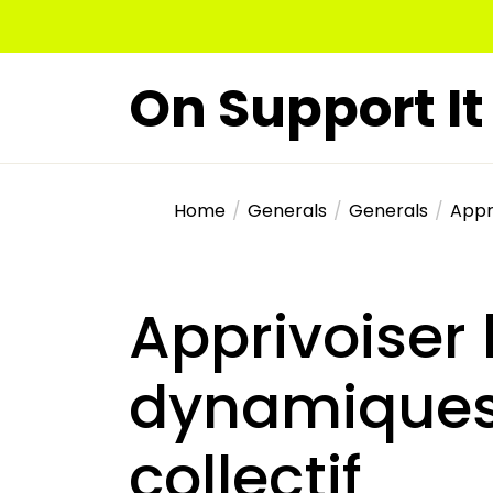
Skip
to
the
On Support It
content
Home
Generals
Generals
Appri
Apprivoiser 
dynamiques 
collectif