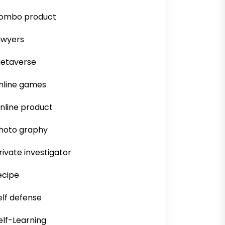
ombo product
awyers
etaverse
nline games
nline product
hoto graphy
rivate investigator
ecipe
elf defense
elf-Learning