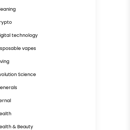
leaning
rypto
igital technology
isposable vapes
iving
volution Science
enerals
ernal
ealth
ealth & Beauty