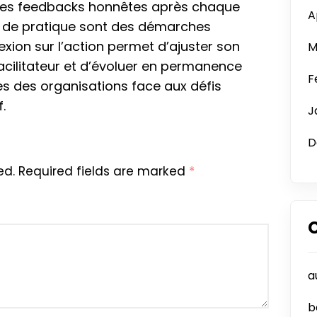
 des feedbacks honnêtes après chaque
A
s de pratique sont des démarches
xion sur l’action permet d’ajuster son
M
facilitateur et d’évoluer en permanence
F
s des organisations face aux défis
.
J
D
ed.
Required fields are marked
*
a
b